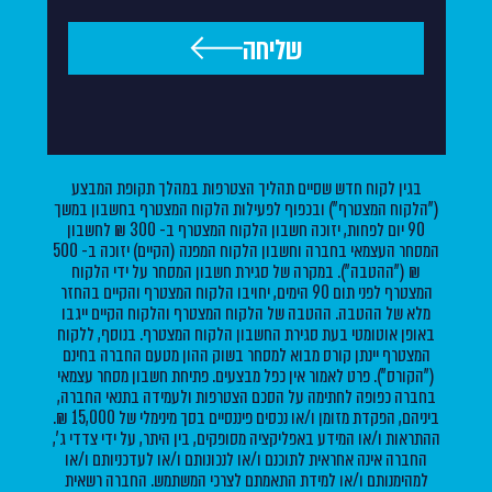
שליחה
בגין לקוח חדש שסיים תהליך הצטרפות במהלך תקופת המבצע
("הלקוח המצטרף") ובכפוף לפעילות הלקוח המצטרף בחשבון במשך
90 יום לפחות, יזוכה חשבון הלקוח המצטרף ב- 300 ₪ לחשבון
המסחר העצמאי בחברה וחשבון הלקוח המפנה (הקיים) יזוכה ב- 500
₪ ("ההטבה"). במקרה של סגירת חשבון המסחר על ידי הלקוח
המצטרף לפני תום 90 הימים, יחויבו הלקוח המצטרף והקיים בהחזר
מלא של ההטבה. ההטבה של הלקוח המצטרף והלקוח הקיים ייגבו
באופן אוטומטי בעת סגירת החשבון הלקוח המצטרף. בנוסף, ללקוח
המצטרף יינתן קורס מבוא למסחר בשוק ההון מטעם החברה בחינם
("הקורס"). פרט לאמור אין כפל מבצעים. פתיחת חשבון מסחר עצמאי
בחברה כפופה לחתימה על הסכם הצטרפות ולעמידה בתנאי החברה,
ביניהם, הפקדת מזומן ו/או נכסים פיננסיים בסך מינימלי של 15,000 ₪.
ההתראות ו/או המידע באפליקציה מסופקים, בין היתר, על ידי צדדי ג',
החברה אינה אחראית לתוכנם ו/או לנכונותם ו/או לעדכניותם ו/או
למהימנותם ו/או למידת התאמתם לצרכי המשתמש. החברה רשאית